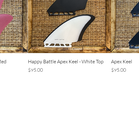
ー
クイックビュー
Red
Happy Battle Apex Keel - White Top
Apex Keel
価格
価格
$95.00
$95.00