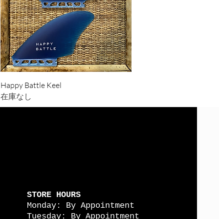
クイックビュー
Happy Battle Keel
在庫なし
STORE HOURS
Monday: By Appointment
Tuesday: By Appointment