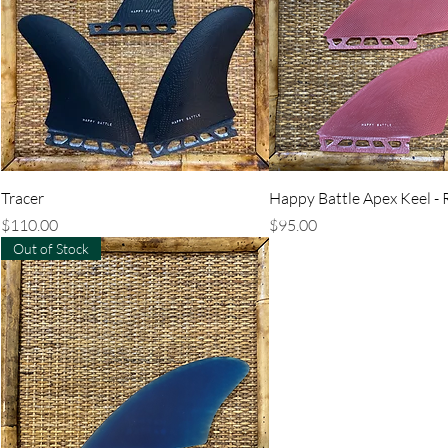
クイックビュー
クイックビュ
Tracer
Happy Battle Apex Keel - 
価格
価格
$110.00
$95.00
Out of Stock