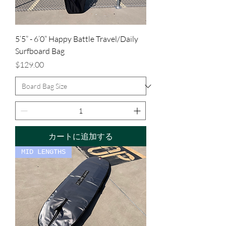
5’5” - 6’0” Happy Battle Travel/Daily
Surfboard Bag
価格
$129.00
カートに追加する
MID LENGTHS