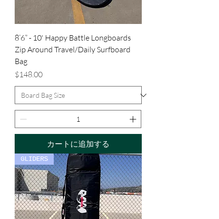
8’6” - 10' Happy Battle Longboards
Zip Around Travel/Daily Surfboard
Bag
価格
$148.00
カートに追加する
GLIDERS