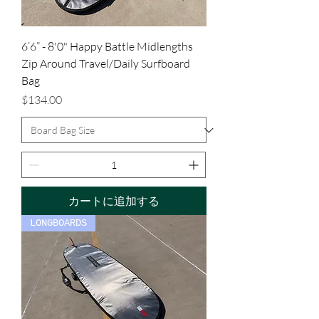
6’6” - 8'0" Happy Battle Midlengths
Zip Around Travel/Daily Surfboard
Bag
価格
$134.00
カートに追加する
LONGBOARDS