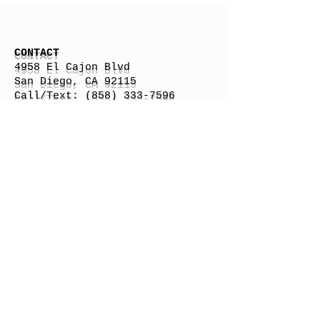
CONTACT
4958 El Cajon Blvd
San Diego, CA 92115
Call/Text:
(858) 333-7596
h
appybattlesurfco
@gmail.com
Surfboard Shipping Rate
Gift Cards
STORE HOURS
Monday: By Appointment
Tuesday: By Appointment