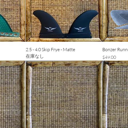
ー
クイックビュー
2.5 - 4.0 Skip Frye - Matte
Bonzer Runn
在庫なし
価格
$49.00