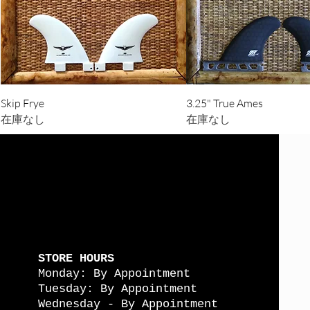
クイックビュー
クイックビュ
Skip Frye
3.25" True Ames
在庫なし
在庫なし
STORE HOURS
Monday: By Appointment
Tuesday: By Appointment
Wednesday - By Appointment