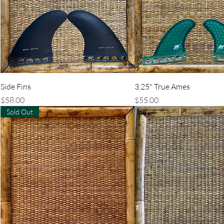
クイックビュー
クイックビュ
Side Fins
3.25" True Ames
価格
価格
$58.00
$55.00
Sold Out