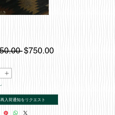
通
セ
50.00 
$750.00
常
ー
価
ル
格
価
し
格
再入荷通知をリクエスト