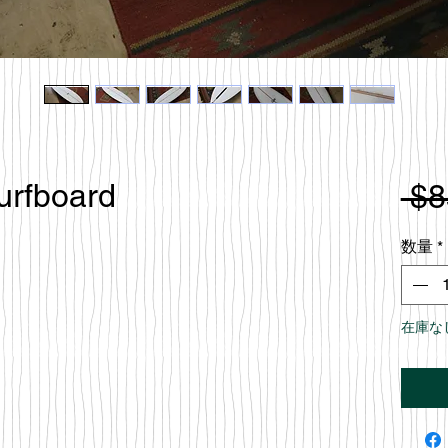
urfboard
 $8
数量
*
在庫な