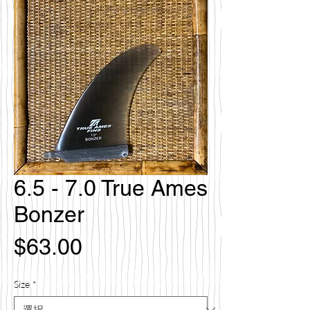
6.5 - 7.0 True Ames
Bonzer
価
$63.00
格
Size
*