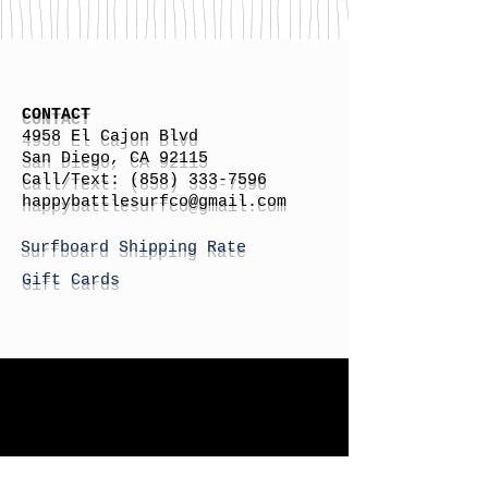
CONTACT
4958 El Cajon Blvd
San Diego, CA 92115
Call/Text:
(858) 333-7596
h
appybattlesurfco
@gmail.com
Surfboard Shipping Rate
Gift Cards
STORE HOURS